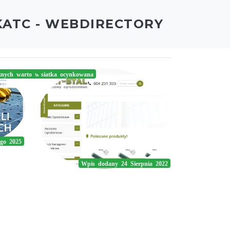
KATC - WEBDIRECTORY
cznych warto wynająć profesjonalną firmę
siatka ocynkowana
go 2025
Wpis dodany 24 Sierpnia 2022