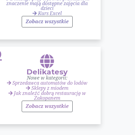
znaczenie mają dostępne zajęcia dla
dzieci
Kurs Excel
Zobacz wszystkie
9
Delikatesy
Nowe w kategorii:
Sprzedawca automatów do lodów
Sklepy z miodem
Jak znaleźć dobrą restaurację w
Zakopanem
Zobacz wszystkie