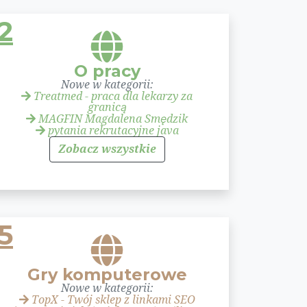
2
O pracy
Nowe w kategorii:
Treatmed - praca dla lekarzy za
granicą
MAGFIN Magdalena Smędzik
pytania rekrutacyjne java
Zobacz wszystkie
5
Gry komputerowe
Nowe w kategorii:
TopX - Twój sklep z linkami SEO