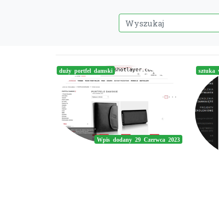
duży portfel damski
sztuka 
Wpis dodany 29 Czerwca 2023