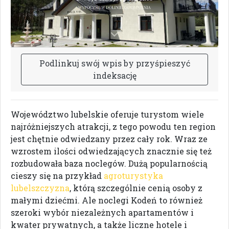
P
o
d
l
i
n
k
u
j
s
w
ó
j
w
p
i
s
b
y
p
r
z
y
ś
p
i
e
s
z
y
ć
i
n
d
e
k
s
a
c
j
ę
Województwo lubelskie oferuje turystom wiele
najróżniejszych atrakcji, z tego powodu ten region
jest chętnie odwiedzany przez cały rok. Wraz ze
wzrostem ilości odwiedzających znacznie się też
rozbudowała baza noclegów. Dużą popularnością
cieszy się na przykład
agroturystyka
lubelszczyzna
, którą szczególnie cenią osoby z
małymi dziećmi. Ale noclegi Kodeń to również
szeroki wybór niezależnych apartamentów i
kwater prywatnych, a także liczne hotele i