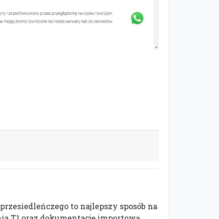
 przesiedleńczego to najlepszy sposób na
enia T1 oraz dokumentację importową.