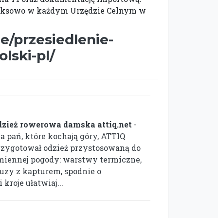
ksowo w każdym Urzędzie Celnym w
ne/przesiedlenie-
lski-pl/
dzież rowerowa damska attiq.net
-
la pań, które kochają góry, ATTIQ
rzygotował odzież przystosowaną do
miennej pogody: warstwy termiczne,
luzy z kapturem, spodnie o
kroje ułatwiaj...