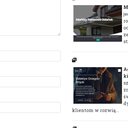
M
j
r
o
z
st
A
k
s
z
ś
d
klientom w rozwią...