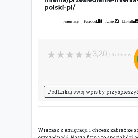
mienia/przesiedlenie-mienia
polski-pl/
Facebook
Twitter
LinkedIn
Podziel się:
3,20
/ 5 głosów
P
o
d
l
i
n
k
u
j
s
w
ó
j
w
p
i
s
b
y
p
r
z
y
ś
p
i
e
s
z
y
Wracasz z emigracji i chcesz zabrać ze 
oszczędność. Nasza firma to specjaliści