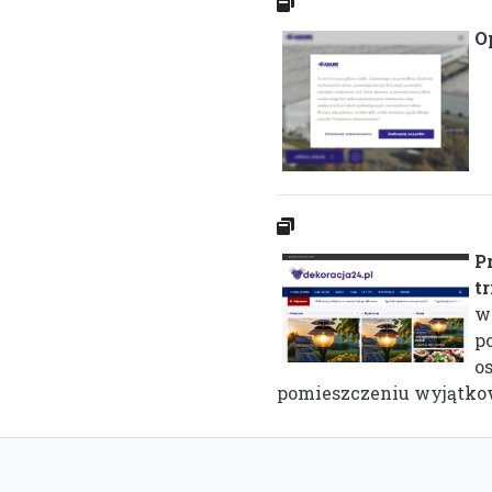
O
P
t
w
p
o
pomieszczeniu wyjątkowy