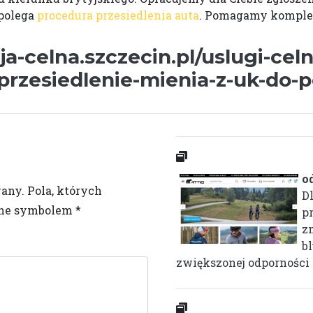
 polega
procedura przesiedlenia auta
. Pomagamy komple
ja-celna.szczecin.pl/uslugi-cel
przesiedlenie-mienia-z-uk-do-po
o
wany.
Pola, których
D
one symbolem
*
p
z
b
zwiększonej odporności i 