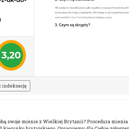
-z-uk-do-
3,20
ć
i
n
d
e
k
s
a
c
j
ę
sobą swoje mienie z Wielkiej Brytanii? Procedura mienia
 od kierunku brytyjskiego. Opracujemy dla Ciebie zgłosz