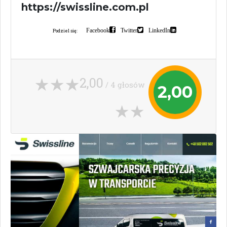
https://swissline.com.pl
Facebook
Twitter
LinkedIn
Podziel się:
2,00
/ 4 głosów
2,00