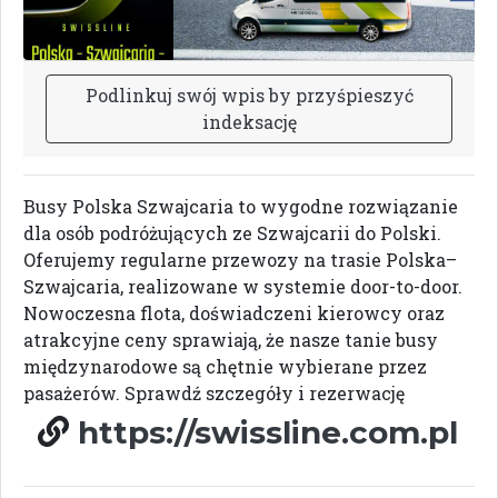
P
o
d
l
i
n
k
u
j
s
w
ó
j
w
p
i
s
b
y
p
r
z
y
ś
p
i
e
s
z
y
ć
i
n
d
e
k
s
a
c
j
ę
Busy Polska Szwajcaria to wygodne rozwiązanie
dla osób podróżujących ze Szwajcarii do Polski.
Oferujemy regularne przewozy na trasie Polska–
Szwajcaria, realizowane w systemie door-to-door.
Nowoczesna flota, doświadczeni kierowcy oraz
atrakcyjne ceny sprawiają, że nasze tanie busy
międzynarodowe są chętnie wybierane przez
pasażerów. Sprawdź szczegóły i rezerwację
https://swissline.com.pl