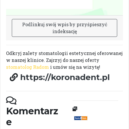
P
o
d
l
i
n
k
u
j
s
w
ó
j
w
p
i
s
b
y
p
r
z
y
ś
p
i
e
s
z
y
ć
i
n
d
e
k
s
a
c
j
ę
Odkryj zalety stomatologii estetycznej oferowanej
w naszej klinice. Zajrzyj do naszej oferty
stomatolog Radom
i umów się na wizytę!
https://koronadent.pl
Komentarz
e