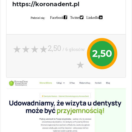
https://koronadent.pl
Facebook
Twitter
LinkedIn
Podziel się:
2,50
/ 6 głosów
2,50