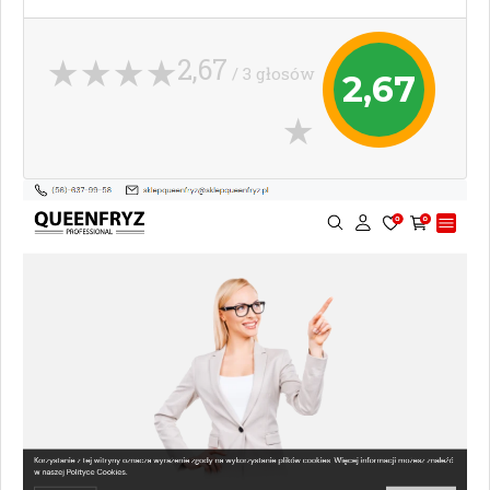
2,67
/ 3 głosów
2,67