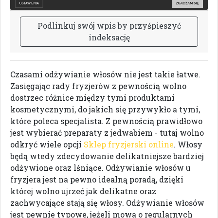
P
o
d
l
i
n
k
u
j
s
w
ó
j
w
p
i
s
b
y
p
r
z
y
ś
p
i
e
s
z
y
ć
i
n
d
e
k
s
a
c
j
ę
Czasami odżywianie włosów nie jest takie łatwe.
Zasięgając rady fryzjerów z pewnością wolno
dostrzec różnice między tymi produktami
kosmetycznymi, do jakich się przywykło a tymi,
które poleca specjalista. Z pewnością prawidłowo
jest wybierać preparaty z jedwabiem - tutaj wolno
odkryć wiele opcji
Sklep fryzjerski online
. Włosy
będą wtedy zdecydowanie delikatniejsze bardziej
odżywione oraz lśniące. Odżywianie włosów u
fryzjera jest na pewno idealną poradą, dzięki
której wolno ujrzeć jak delikatne oraz
zachwycające stają się włosy. Odżywianie włosów
jest pewnie typowe, jeżeli mowa o regularnych