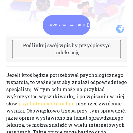
P
o
d
l
i
n
k
u
j
s
w
ó
j
w
p
i
s
b
y
p
r
z
y
ś
p
i
e
s
z
y
ć
i
n
d
e
k
s
a
c
j
ę
Jeżeli ktoś będzie potrzebował psychologicznego
wsparcia, to ważne jest aby znalazł odpowiedniego
specjalistę. W tym celu może na przykład
wykorzystać wyszukiwarkę, i po wpisaniu w niej
słów
psychoterapeuta radom
przejrzeć zwrócone
wyniki. Obowiązkowo trzeba przy tym sprawdzić,
jakie opinie wystawiono na temat sprawdzanego
lekarza, te można znaleźć w wielu internetowych
serwisach. Takie opinie mogą bardzo dużo