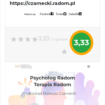
https://czarnecki.radom.pl
Facebook
Twitter
LinkedIn
Podziel się:
3,33
/ 3 głosów
3,33