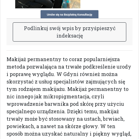
P
o
d
l
i
n
k
u
j
s
w
ó
j
w
p
i
s
b
y
p
r
z
y
ś
p
i
e
s
z
y
ć
i
n
d
e
k
s
a
c
j
ę
Makijaż permanentny to coraz popularniejsza
metoda pozwalająca na trwałe podkreślenie urody
i poprawę wyglądu. W Gdyni również można
skorzystać z usług specjalistów zajmujących się
tym rodzajem makijażu. Makijaż permanentny to
nic innego jak mikropigmentacja, czyli
wprowadzenie barwnika pod skórę przy użyciu
specjalnego urządzenia. Dzięki temu, makijaż
trwały może być stosowany na ustach, brwiach,
powiekach, a nawet na skórze głowy. W ten
sposób można uzyskać naturalny i piękny wygląd,