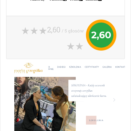
2,60
/ 5 głosów
2,60