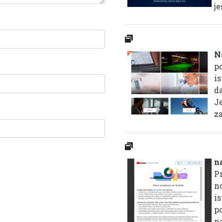
je
N
p
i
d
Je
za
n
P
n
i
p
n