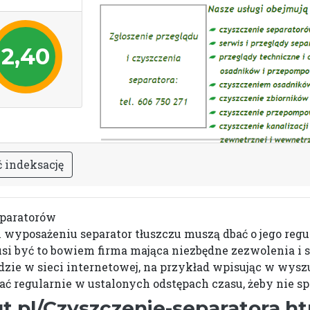
2,40
ć
i
n
d
e
k
s
a
c
j
ę
eparatorów
 wyposażeniu separator tłuszczu muszą dbać o jego reg
usi być to bowiem firma mająca niezbędne zezwolenia i 
jdzie w sieci internetowej, na przykład wpisując w wys
ać regularnie w ustalonych odstępach czasu, żeby nie 
t.pl/Czyszczenie-separatora.h