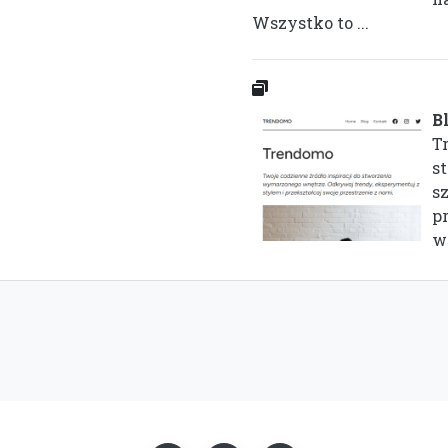
Wszystko to ...
B
T
st
s
p
wi