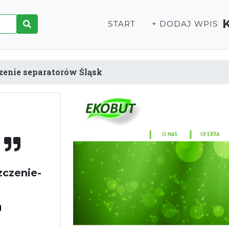
START
+ DODAJ WPIS
zenie separatorów Śląsk
k
zczenie-