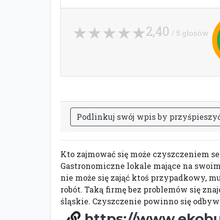
2,40
/ 5 głosów
P
o
d
l
i
n
k
u
j
s
w
ó
j
w
p
i
s
b
y
p
r
z
y
ś
p
i
e
s
z
y
Kto zajmować się może czyszczeniem s
Gastronomiczne lokale mające na swoim
nie może się zająć ktoś przypadkowy, m
robót. Taką firmę bez problemów się zna
śląskie. Czyszczenie powinno się odbyw
https://www.ekobu