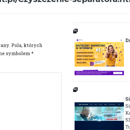
D
wany.
Pola, których
one symbolem
*
S
S
K
53
T