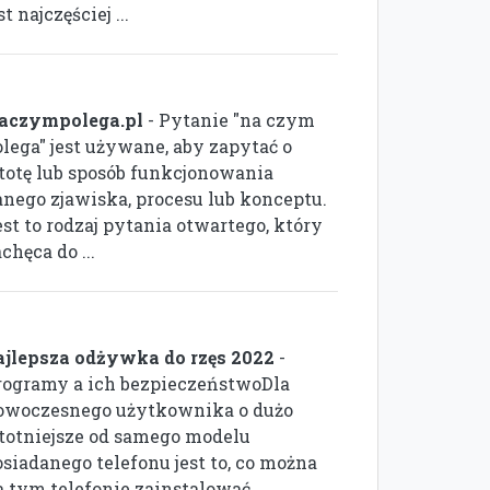
st najczęściej ...
aczympolega.pl
- Pytanie "na czym
olega" jest używane, aby zapytać o
stotę lub sposób funkcjonowania
anego zjawiska, procesu lub konceptu.
st to rodzaj pytania otwartego, który
chęca do ...
ajlepsza odżywka do rzęs 2022
-
rogramy a ich bezpieczeństwoDla
owoczesnego użytkownika o dużo
stotniejsze od samego modelu
osiadanego telefonu jest to, co można
a tym telefonie zainstalować.