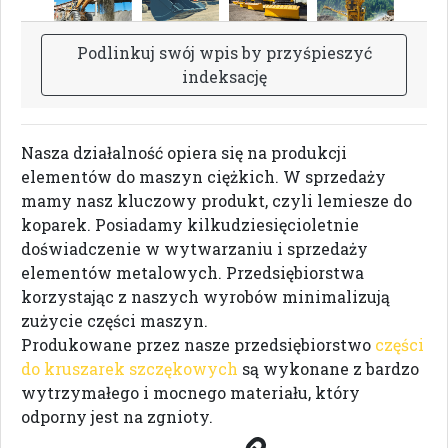
P
o
d
l
i
n
k
u
j
s
w
ó
j
w
p
i
s
b
y
p
r
z
y
ś
p
i
e
s
z
y
ć
i
n
d
e
k
s
a
c
j
ę
Nasza działalność opiera się na produkcji
elementów do maszyn ciężkich. W sprzedaży
mamy nasz kluczowy produkt, czyli lemiesze do
koparek. Posiadamy kilkudziesięcioletnie
doświadczenie w wytwarzaniu i sprzedaży
elementów metalowych. Przedsiębiorstwa
korzystając z naszych wyrobów minimalizują
zużycie części maszyn.
Produkowane przez nasze przedsiębiorstwo
części
do kruszarek szczękowych
są wykonane z bardzo
wytrzymałego i mocnego materiału, który
odporny jest na zgnioty.