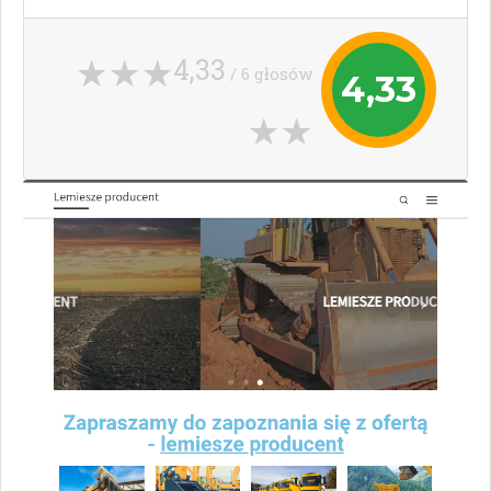
4,33
/ 6 głosów
4,33