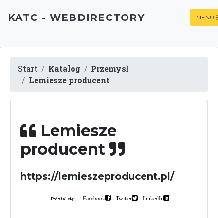
KATC - WEBDIRECTORY
MENU
Start
Katalog
Przemysł
Lemiesze producent
Lemiesze
producent
https://lemieszeproducent.pl/
Facebook
Twitter
LinkedIn
Podziel się: