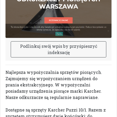
P
o
d
l
i
n
k
u
j
s
w
ó
j
w
p
i
s
b
y
p
r
z
y
ś
p
i
e
s
z
y
ć
i
n
d
e
k
s
a
c
j
ę
Najlepsza wypożyczalnia sprzętów piorących.
Zajmujemy się wypożyczaniem urządzeń do
prania ekstrakcyjnego. W wypożyczalni
posiadamy urządzenia piorące marki Karcher.
Nasze odkurzacze są regularnie naprawiane.
Dostępne są sprzęty Karcher Puzzi 10/1. Razem z
sprzętem otrzymujesz dwie końcówki: do