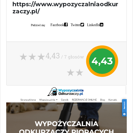
https://www.wypozyczalniaodkur
zaczy.pl/
Facebook
Twitter
LinkedIn
Podziel się:
4,43
/ 7 głosów
4,43