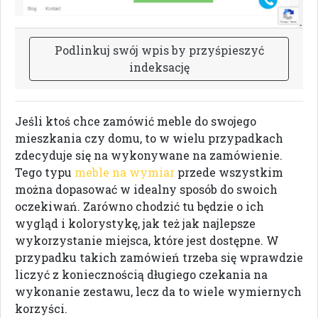
P
o
d
l
i
n
k
u
j
s
w
ó
j
w
p
i
s
b
y
p
r
z
y
ś
p
i
e
s
z
y
ć
i
n
d
e
k
s
a
c
j
ę
Jeśli ktoś chce zamówić meble do swojego
mieszkania czy domu, to w wielu przypadkach
zdecyduje się na wykonywane na zamówienie.
Tego typu
meble na wymiar
przede wszystkim
można dopasować w idealny sposób do swoich
oczekiwań. Zarówno chodzić tu będzie o ich
wygląd i kolorystykę, jak też jak najlepsze
wykorzystanie miejsca, które jest dostępne. W
przypadku takich zamówień trzeba się wprawdzie
liczyć z koniecznością długiego czekania na
wykonanie zestawu, lecz da to wiele wymiernych
korzyści.