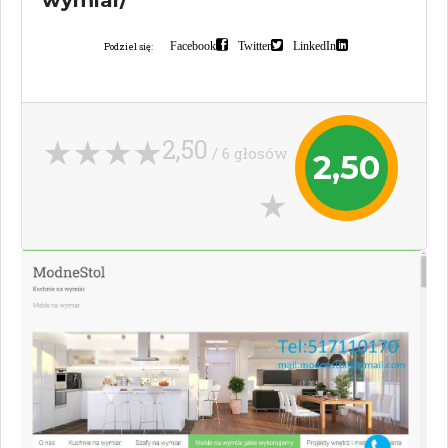
wymiar/
Facebook
Twitter
LinkedIn
Podziel się:
2,50
/ 6 głosów
2,50