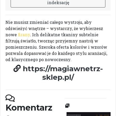
i
n
d
e
k
s
a
c
j
ę
Nie musisz zmieniać całego wystroju, aby
odświeżyć wnętrze – wystarczy, że wybierzesz
nowe
firany
. Ich delikatne tkaniny subtelnie
filtrują światło, tworząc przyjemny nastrój w
pomieszczeniu. Szeroka oferta kolorów i wzorów
pozwala dopasować je do każdego stylu aranżacji,
od klasycznego po nowoczesny.
https://magiawnetrz-
sklep.pl/
Komentarz