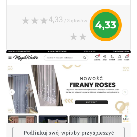
4,33
/ 3 głosów
4,33
P
o
d
l
i
n
k
u
j
s
w
ó
j
w
p
i
s
b
y
p
r
z
y
ś
p
i
e
s
z
y
ć