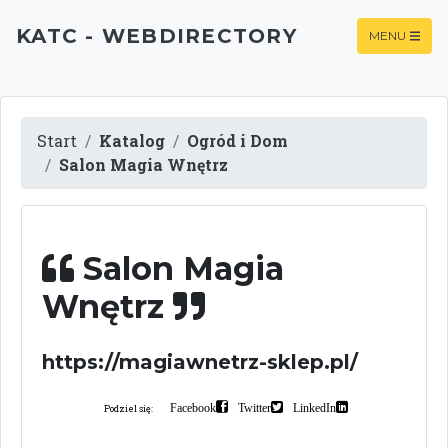
KATC - WEBDIRECTORY
MENU
Start
Katalog
Ogród i Dom
Salon Magia Wnętrz
Salon Magia
Wnętrz
https://magiawnetrz-sklep.pl/
Facebook
Twitter
LinkedIn
Podziel się: