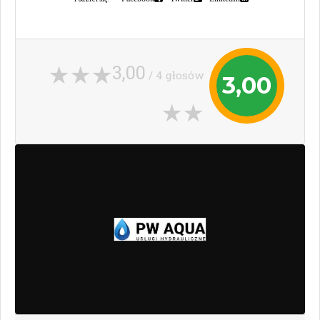
3,00
/ 4 głosów
3,00