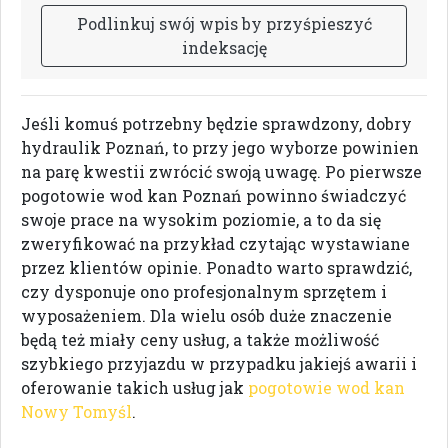
P
o
d
l
i
n
k
u
j
s
w
ó
j
w
p
i
s
b
y
p
r
z
y
ś
p
i
e
s
z
y
ć
i
n
d
e
k
s
a
c
j
ę
Jeśli komuś potrzebny będzie sprawdzony, dobry
hydraulik Poznań, to przy jego wyborze powinien
na parę kwestii zwrócić swoją uwagę. Po pierwsze
pogotowie wod kan Poznań powinno świadczyć
swoje prace na wysokim poziomie, a to da się
zweryfikować na przykład czytając wystawiane
przez klientów opinie. Ponadto warto sprawdzić,
czy dysponuje ono profesjonalnym sprzętem i
wyposażeniem. Dla wielu osób duże znaczenie
będą też miały ceny usług, a także możliwość
szybkiego przyjazdu w przypadku jakiejś awarii i
oferowanie takich usług jak
pogotowie wod kan
Nowy Tomyśl
.