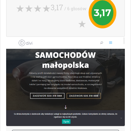
3,17
/ 6 głosów
3,17