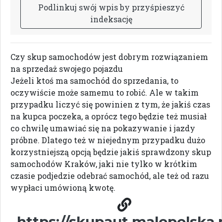
P
o
d
l
i
n
k
u
j
s
w
ó
j
w
p
i
s
b
y
p
r
z
y
ś
p
i
e
s
z
y
ć
i
n
d
e
k
s
a
c
j
ę
Czy skup samochodów jest dobrym rozwiązaniem
na sprzedaż swojego pojazdu
Jeżeli ktoś ma samochód do sprzedania, to
oczywiście może samemu to robić. Ale w takim
przypadku liczyć się powinien z tym, że jakiś czas
na kupca poczeka, a oprócz tego będzie też musiał
co chwilę umawiać się na pokazywanie i jazdy
próbne. Dlatego też w niejednym przypadku dużo
korzystniejszą opcją będzie jakiś sprawdzony skup
samochodów Kraków, jaki nie tylko w krótkim
czasie podjedzie odebrać samochód, ale też od razu
wypłaci umówioną kwotę.
https://skupaut.malopolska.