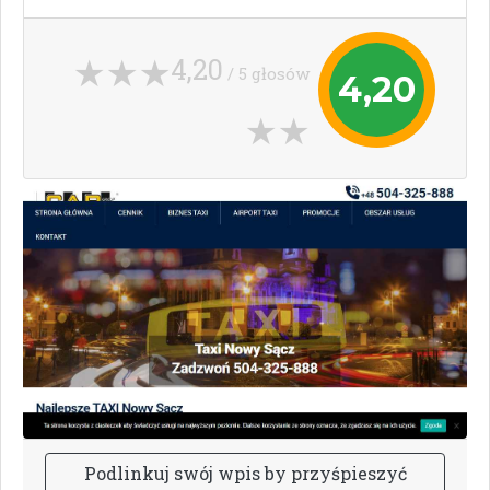
4,20
/ 5 głosów
4,20
P
o
d
l
i
n
k
u
j
s
w
ó
j
w
p
i
s
b
y
p
r
z
y
ś
p
i
e
s
z
y
ć