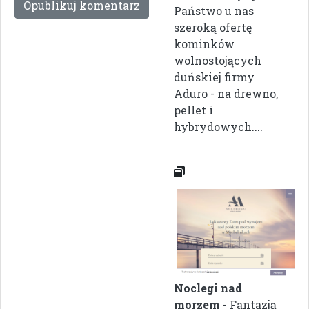
Państwo u nas
szeroką ofertę
kominków
wolnostojących
duńskiej firmy
Aduro - na drewno,
pellet i
hybrydowych....
Noclegi nad
morzem
- Fantazją