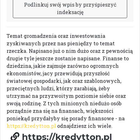
P
o
d
l
i
n
k
u
j
s
w
ó
j
w
p
i
s
b
y
p
r
z
y
ś
p
i
e
s
z
y
ć
i
n
d
e
k
s
a
c
j
ę
Temat gromadzenia oraz inwestowania
zyskiwanych przez nas pieniędzy to temat
rzeczka. Napisano już o nim dużo oraz z pewnością
drugie tyle jeszcze zostanie napisane. Finanse to
dziedzina, jakie zajmuje zarówno ogromnych
ekonomistów, jacy przewidują przyszłość
światowej gospodarki, jak oraz szablonowych,
przeciętnych ludzi, którzy zarabiają, żeby
utrzymać na przyzwoitym poziomie siebie oraz
swoją rodzinę. Z tych minionych niedużo osób
porządnie zna się na finansach, większości
poniekąd przydałyby się porady finansowe - na
https://kredytton.pl
odnajdziesz ich wiele.
https://kredytton.pl