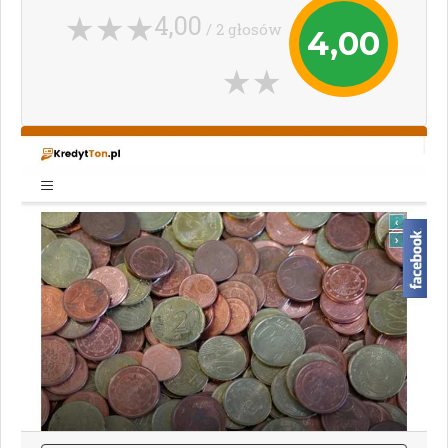
4,00
/ 2 głosów
4,00