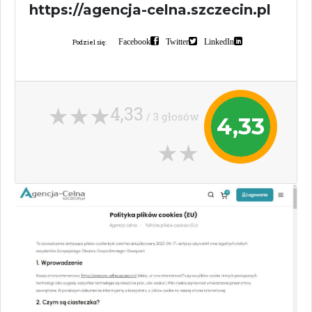
https://agencja-celna.szczecin.pl
Facebook
Twitter
LinkedIn
Podziel się:
4,33
/ 3 głosów
4,33