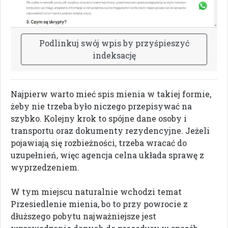
P
o
d
l
i
n
k
u
j
s
w
ó
j
w
p
i
s
b
y
p
r
z
y
ś
p
i
e
s
z
y
ć
i
n
d
e
k
s
a
c
j
ę
Najpierw warto mieć spis mienia w takiej formie,
żeby nie trzeba było niczego przepisywać na
szybko. Kolejny krok to spójne dane osoby i
transportu oraz dokumenty rezydencyjne. Jeżeli
pojawiają się rozbieżności, trzeba wracać do
uzupełnień, więc agencja celna układa sprawę z
wyprzedzeniem.
W tym miejscu naturalnie wchodzi temat
Przesiedlenie mienia, bo to przy powrocie z
dłuższego pobytu najważniejsze jest