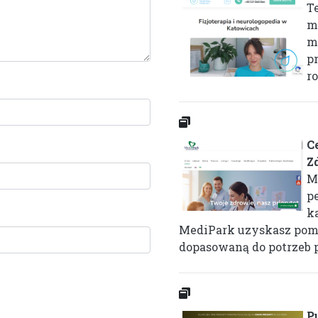
T
m
m
p
ro
C
Z
M
pe
k
MediPark uzyskasz pom
dopasowaną do potrzeb p
P