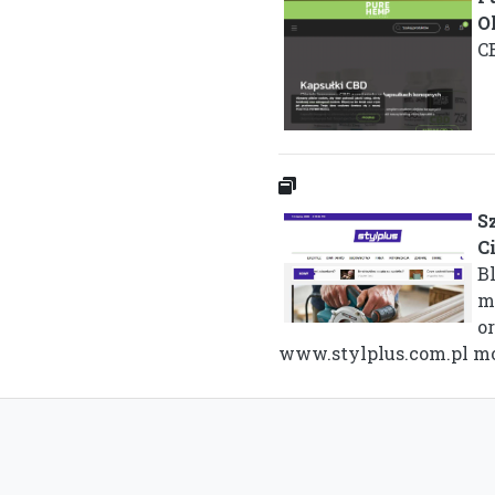
O
CB
S
C
Bl
m
o
www.stylplus.com.pl moż