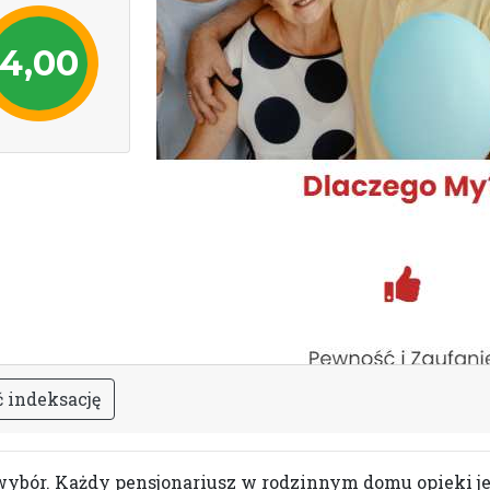
4,00
ć
i
n
d
e
k
s
a
c
j
ę
ybór. Każdy pensjonariusz w rodzinnym domu opieki jes