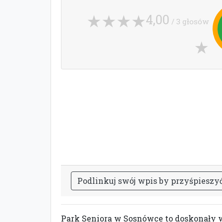
4,00
/ 3 głosów
P
o
d
l
i
n
k
u
j
s
w
ó
j
w
p
i
s
b
y
p
r
z
y
ś
p
i
e
s
z
y
Park Seniora w Sosnówce to doskonały w