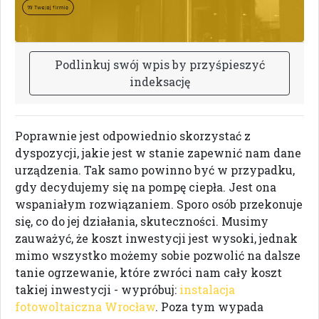
P
o
d
l
i
n
k
u
j
s
w
ó
j
w
p
i
s
b
y
p
r
z
y
ś
p
i
e
s
z
y
ć
i
n
d
e
k
s
a
c
j
ę
Poprawnie jest odpowiednio skorzystać z
dyspozycji, jakie jest w stanie zapewnić nam dane
urządzenia. Tak samo powinno być w przypadku,
gdy decydujemy się na pompę ciepła. Jest ona
wspaniałym rozwiązaniem. Sporo osób przekonuje
się, co do jej działania, skuteczności. Musimy
zauważyć, że koszt inwestycji jest wysoki, jednak
mimo wszystko możemy sobie pozwolić na dalsze
tanie ogrzewanie, które zwróci nam cały koszt
takiej inwestycji - wypróbuj:
instalacja
fotowoltaiczna Wrocław
. Poza tym wypada