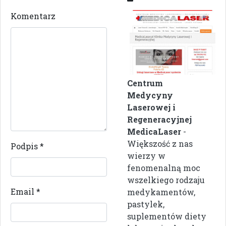
Komentarz
Centrum
Medycyny
Laserowej i
Regeneracyjnej
MedicaLaser
-
Większość z nas
Podpis
*
wierzy w
fenomenalną moc
wszelkiego rodzaju
Email
*
medykamentów,
pastylek,
suplementów diety