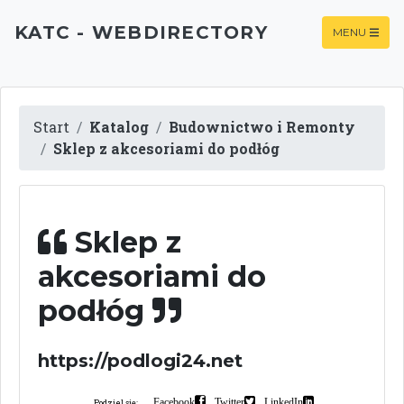
KATC - WEBDIRECTORY
MENU
Start
Katalog
Budownictwo i Remonty
Sklep z akcesoriami do podłóg
Sklep z
akcesoriami do
podłóg
https://podlogi24.net
Facebook
Twitter
LinkedIn
Podziel się: