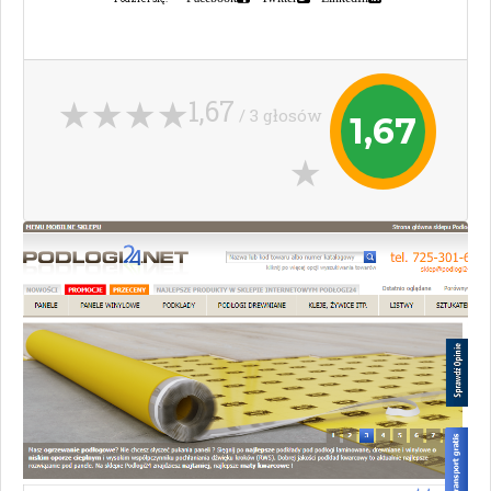
1,67
/ 3 głosów
1,67