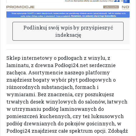
P
o
d
l
i
n
k
u
j
s
w
ó
j
w
p
i
s
b
y
p
r
z
y
ś
p
i
e
s
z
y
ć
i
n
d
e
k
s
a
c
j
ę
Sklep internetowy o podłogach z winylu, z
laminatu, z drewna Podłogi24.net serdecznie
zachęca. Asortymencie naszego platformy
znajdziesz bogaty wybór płyt podłogowych o
różnorodnych substancjach, formach i
wymiarami. Bez znaczenia, czy poszukujesz
trwałych desek winylowych do salonów, łatwych
w utrzymaniu podłóg laminowanych do
pomieszczeń kuchennych, czy też luksusowych
podłóg drewnianych do pokojów gościnnych, w
Podłogi24 znajdziesz całe spektrum opcji. Zdobądź