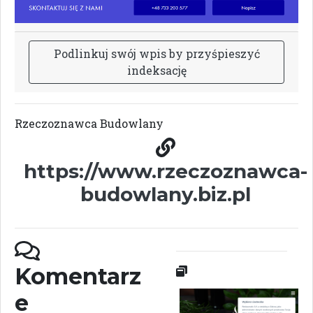
P
o
d
l
i
n
k
u
j
s
w
ó
j
w
p
i
s
b
y
p
r
z
y
ś
p
i
e
s
z
y
ć
i
n
d
e
k
s
a
c
j
ę
Rzeczoznawca Budowlany
https://www.rzeczoznawca-
budowlany.biz.pl
Komentarz
e