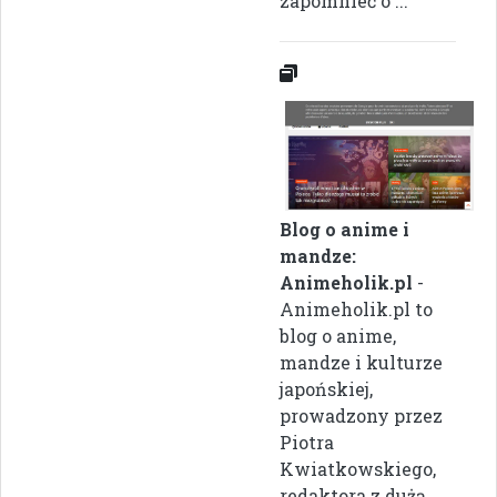
zapomnieć o ...
Blog o anime i
mandze:
Animeholik.pl
-
Animeholik.pl to
blog o anime,
mandze i kulturze
japońskiej,
prowadzony przez
Piotra
Kwiatkowskiego,
redaktora z dużą