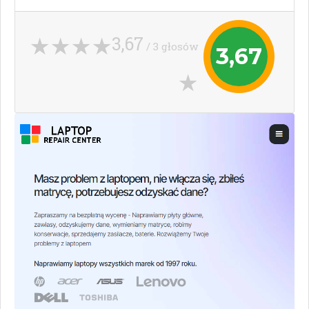
3,67
/ 3 głosów
3,67