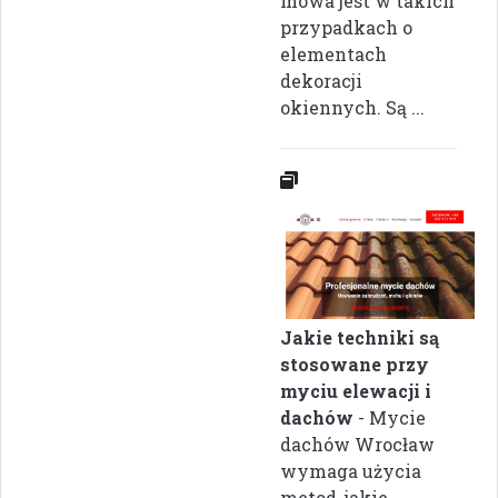
mowa jest w takich
przypadkach o
elementach
dekoracji
okiennych. Są ...
Jakie techniki są
stosowane przy
myciu elewacji i
dachów
- Mycie
dachów Wrocław
wymaga użycia
metod, jakie