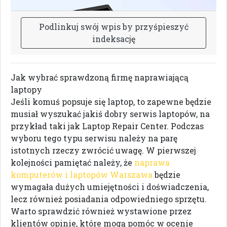
P
o
d
l
i
n
k
u
j
s
w
ó
j
w
p
i
s
b
y
p
r
z
y
ś
p
i
e
s
z
y
ć
i
n
d
e
k
s
a
c
j
ę
Jak wybrać sprawdzoną firmę naprawiającą
laptopy
Jeśli komuś popsuje się laptop, to zapewne będzie
musiał wyszukać jakiś dobry serwis laptopów, na
przykład taki jak Laptop Repair Center. Podczas
wyboru tego typu serwisu należy na parę
istotnych rzeczy zwrócić uwagę. W pierwszej
kolejności pamiętać należy, że
naprawa
komputerów i laptopów Warszawa
będzie
wymagała dużych umiejętności i doświadczenia,
lecz również posiadania odpowiedniego sprzętu.
Warto sprawdzić również wystawione przez
klientów opinie, które mogą pomóc w ocenie