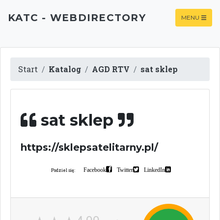
KATC - WEBDIRECTORY
MENU
Start
Katalog
AGD RTV
sat sklep
sat sklep
https://sklepsatelitarny.pl/
Facebook
Twitter
LinkedIn
Podziel się: