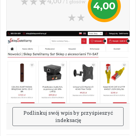
4,00
/ 1 głosów
4,00
P
o
d
l
i
n
k
u
j
s
w
ó
j
w
p
i
s
b
y
p
r
z
y
ś
p
i
e
s
z
y
ć
i
n
d
e
k
s
a
c
j
ę